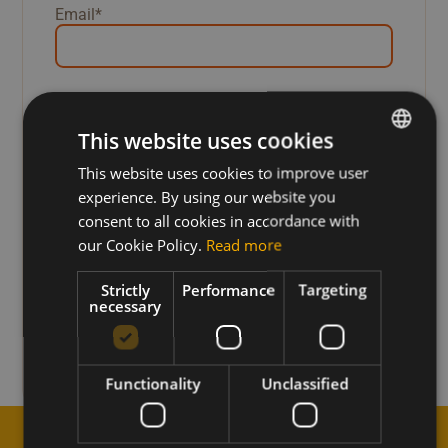
Email
*
Nieuwsbrief
Yes, I want to stay informed and receive the
latest news, promotions and tips in my
This website uses cookies
mailbox.
This website uses cookies to improve user
DUTCH
experience. By using our website you
FRENCH
*
By using this form, you agree to the storage
consent to all cookies in accordance with
and processing of your data by this website
ENGLISH
our Cookie Policy.
Read more
in accordance with the
Privacy Policy
.
Strictly
Performance
Targeting
necessary
Functionality
Unclassified