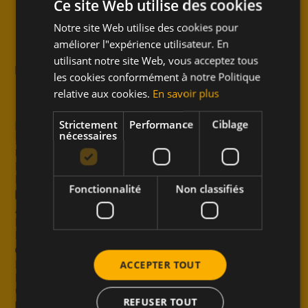
Ce site Web utilise des cookies
Notre site Web utilise des cookies pour
DUTCH
améliorer l"expérience utilisateur. En
FRENCH
utilisant notre site Web, vous acceptez tous
Miel Meli
ENGLISH
les cookies conformément à notre Politique
Les Maîtres du Goût
relative aux cookies.
En savoir plus
Régions
100 ans de tradition
Recettes
Strictement
Performance
Ciblage
nécessaires
Petit-déjeuner
Un moment pour soi
Déjeuner et Dîner
Livrets de recettes
Fonctionnalité
Non classifiés
Notre produit naturel
Abeilles et miel
Livret pour ton exposé
Nos produits
Contact
ACCEPTER TOUT
Points de vente
Postes vacants
Contactez Meli
REFUSER TOUT
Professionnel