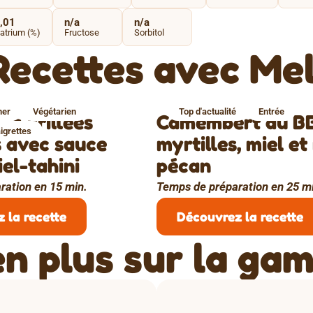
,01
n/a
n/a
atrium (%)
Fructose
Sorbitol
Recettes avec Mel
ner
Végétarien
Top d'actualité
Entrée
es grillées
Camembert au B
igrettes
 avec sauce
myrtilles, miel et
el-tahini
pécan
ration en 15 min.
Temps de préparation en 25 m
 la recette
Découvrez la recette
n plus sur la gam