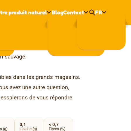
tre produit naturel
Blog
Contact
FR
Nederlands
Français
English
ym sauvage.
nibles dans les grands magasins.
vous avez une autre question,
 essaierons de vous répondre
0,1
< 0,7
s (g)
Lipides (g)
Fibres (%)