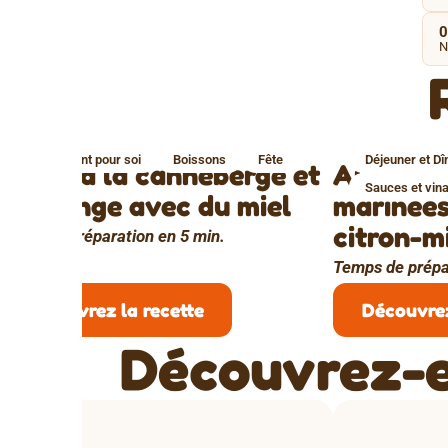
0
N
Un moment pour soi
Boissons
Fête
Déjeuner et Dî
Spritz à la canneberge et
Aubergin
Sauces et vina
à l'orange avec du miel
marinées
citron-mi
Temps de préparation en 5 min.
Temps de prépa
Découvrez la recette
Découvrez
Découvrez-e