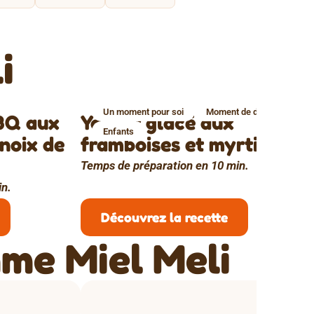
i
Un moment pour soi
Moment de détente
BQ aux
Yaourt glacé aux
Enfants
 noix de
framboises et myrtilles
Temps de préparation en 10 min.
in.
Découvrez la recette
me Miel Meli