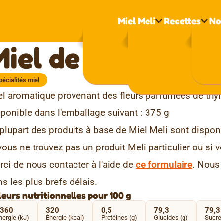
Miel Meli
Recettes
No
Miel de thym
pécialités miel
el aromatique provenant des fleurs parfumées de th
ponible dans l'emballage suivant : 375 g
plupart des produits à base de Miel Meli sont dispo
vous ne trouvez pas un produit Meli particulier ou si 
ci de nous contacter à l'aide de
ce formulaire
. Nous
s les plus brefs délais.
eurs nutritionnelles pour 100 g
360
320
0,5
79,3
79,3
nergie (kJ)
Énergie (kcal)
Protéines (g)
Glucides (g)
Sucre