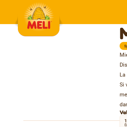
Skip to content
S
Mi
Dis
La 
Si 
mer
dan
Val
1
É