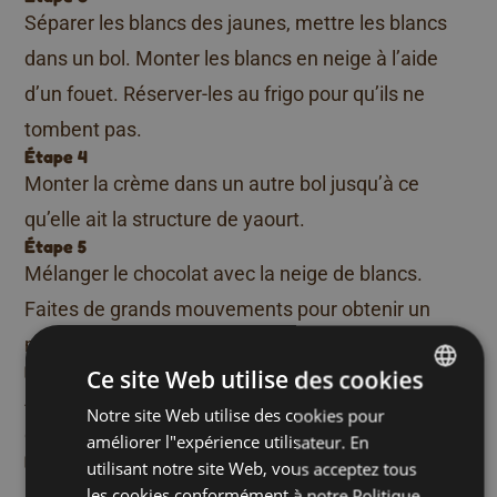
Séparer les blancs des jaunes, mettre les blancs
dans un bol. Monter les blancs en neige à l’aide
d’un fouet. Réserver-les au frigo pour qu’ils ne
tombent pas.
Étape 4
Monter la crème dans un autre bol jusqu’à ce
qu’elle ait la structure de yaourt.
Étape 5
Mélanger le chocolat avec la neige de blancs.
Faites de grands mouvements pour obtenir un
mélange lisse et mousseux.
Étape 6
Ce site Web utilise des cookies
Ajouter la crème fouettée et mélanger bien jusqu’à
Notre site Web utilise des cookies pour
DUTCH
ce que vous obteniez une mousse blanche.
améliorer l"expérience utilisateur. En
FRENCH
Étape 7
utilisant notre site Web, vous acceptez tous
Réserver la mousse au frigo pendant quelques
ENGLISH
les cookies conformément à notre Politique