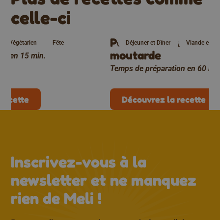
celle-ci
el
Poulet à la marinade
Végétarien
Fête
Déjeuner et Dîner
Viande et Vol
moutarde
on en 15 min.
Temps de préparation en 60 min
recette
Découvrez la recette
↑
Inscrivez-vous à la
newsletter et ne manquez
rien de Meli !