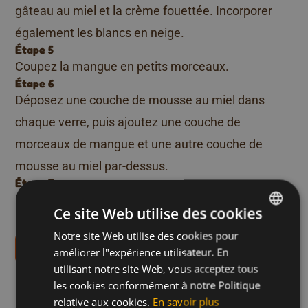
gâteau au miel et la crème fouettée. Incorporer
également les blancs en neige.
Étape 5
Coupez la mangue en petits morceaux.
Étape 6
Déposez une couche de mousse au miel dans
chaque verre, puis ajoutez une couche de
morceaux de mangue et une autre couche de
mousse au miel par-dessus.
Étape 7
Laissez la mousse prendre au réfrigérateur
Ce site Web utilise des cookies
pendant une heure.
Notre site Web utilise des cookies pour
DUTCH
Téléchargez nos livrets de recettes
améliorer l"expérience utilisateur. En
FRENCH
Plus de recettes comme
utilisant notre site Web, vous acceptez tous
ENGLISH
les cookies conformément à notre Politique
celle-ci
relative aux cookies.
En savoir plus