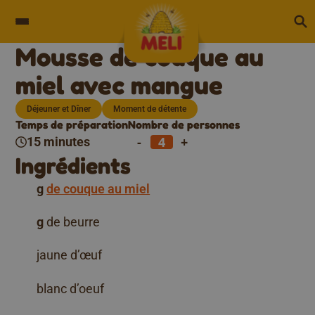
Skip to content
Mousse de couque au
miel avec mangue
Déjeuner et Dîner
Moment de détente
Temps de préparation
Nombre de personnes
-
+
15 minutes
Ingrédients
g
de couque au miel
g
de beurre
jaune d’œuf
blanc d’oeuf