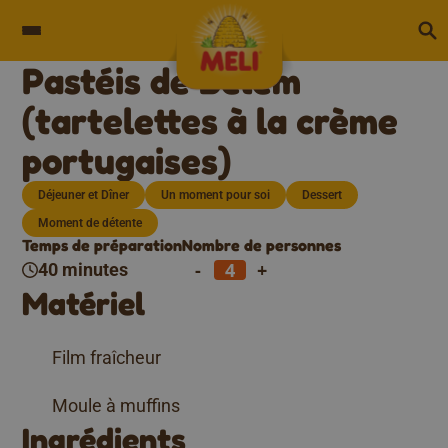
Skip to content
Pastéis de Belém
(tartelettes à la crème
portugaises)
Déjeuner et Dîner
Un moment pour soi
Dessert
Moment de détente
Temps de préparation
Nombre de personnes
-
+
40 minutes
Matériel
Film fraîcheur
Moule à muffins
Ingrédients