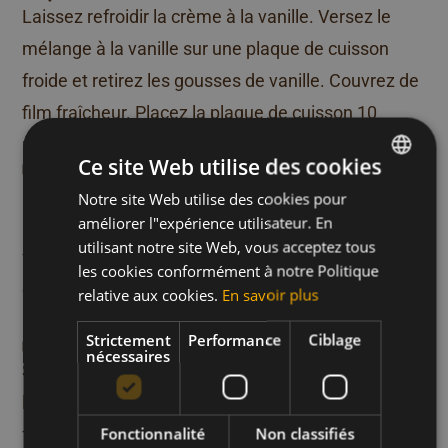
Laissez refroidir la crème à la vanille. Versez le
mélange à la vanille sur une plaque de cuisson
froide et retirez les gousses de vanille. Couvrez de
film fraîcheur. Placez la plaque de cuisson 10
minutes au frigo.
Ce site Web utilise des cookies
Étape 5
Préchauffez le four à 220 degrés. Graissez le
Notre site Web utilise des cookies pour
DUTCH
améliorer l"expérience utilisateur. En
moule à muffins et sortez les rouleaux de pâte
FRENCH
utilisant notre site Web, vous acceptez tous
feuilletée du frigo. Coupez-les en 4 et formez des
ENGLISH
les cookies conformément à notre Politique
coupelles. Placez les coupelles dans le moule à
relative aux cookies.
En savoir plus
muffins et pressez les bords.
Strictement
Performance
Ciblage
Étape 6
nécessaires
Sortez la crème à la vanille du frigo et répartissez-
la dans les coupelles. Enfournez 20 minutes au
Fonctionnalité
Non classifiés
four préchauffé jusqu’à ce que le dessus soit bien