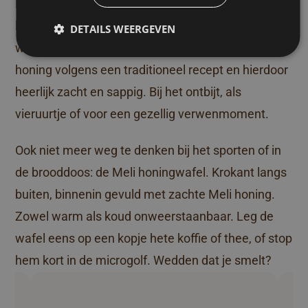
Meli honing is om duimen en vingers bij af te
likken. Maar ook van onze honingkoek loopt het
DETAILS WEERGEVEN
water je in de mond. Bereid met heerlijke Meli
honing volgens een traditioneel recept en hierdoor
heerlijk zacht en sappig. Bij het ontbijt, als
vieruurtje of voor een gezellig verwenmoment.
Ook niet meer weg te denken bij het sporten of in
de brooddoos: de Meli honingwafel. Krokant langs
buiten, binnenin gevuld met zachte Meli honing.
Zowel warm als koud onweerstaanbaar. Leg de
wafel eens op een kopje hete koffie of thee, of stop
hem kort in de microgolf. Wedden dat je smelt?