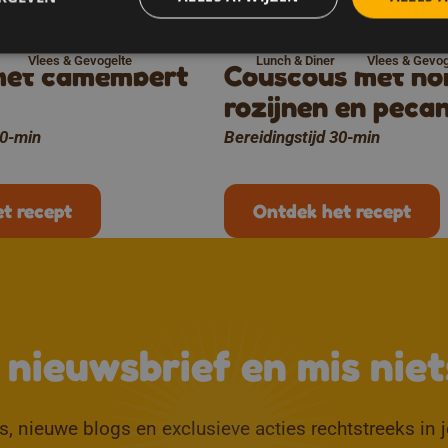
Vlees & Gevogelte
Lunch & Diner
Vlees & Gevog
met camembert
Couscous met hon
rozijnen en peca
10-min
Bereidingstijd 30-min
t recept
Ontdek het recept
e nieuwsbrief en mis niet
, nieuwe blogs en exclusieve acties rechtstreeks in 