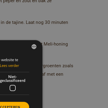
et peper en zout en bak ze
 in de tajine. Laat nog 30 minuten
jnen, besprenkel met Meli-honing
 website te
DUTCH
t verschillende wintergroenten zoals
Lees verder
FRENCH
r en werk je tajine af met een
ENGLISH
Niet-
geclassificeerd
 recettes
 dit
ACCEPTEREN