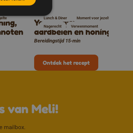
elte
Lunch & Diner
Moment voor jezelf
ing,
Yoghurtijsje met
Nagerecht
Verwenmoment
nnoten
aardbeien en honing
Bereidingstijd 15-min
Ontdek het recept
↑
s van Meli!
je mailbox.