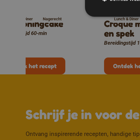
Lunch & Diner
Nagerecht
Lunch & Diner
Meli honingcake
Croque 
en spek
Bereidingstijd 60-min
Bereidingstijd 
Ontdek het recept
Ontdek he
Schrijf je in voor d
Ontvang inspirerende recepten, handige tips