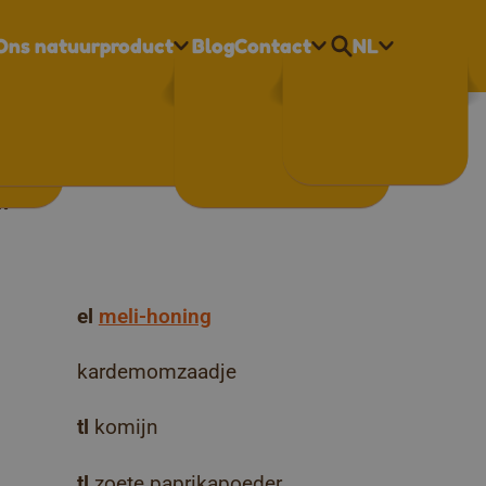
Ons natuurproduct
Blog
Contact
NL
Nederlands
 met kip
Français
English
n
el
meli-honing
kardemomzaadje
tl
komijn
tl
zoete paprikapoeder