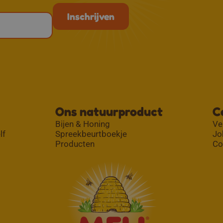
Ons natuurproduct
C
Bijen & Honing
Ve
lf
Spreekbeurtboekje
Jo
Producten
Co