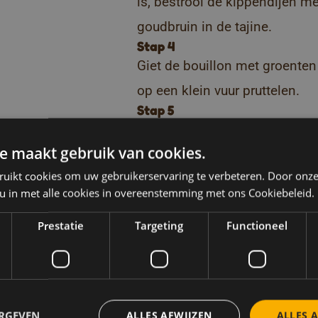
is, bestrooi de kippendijen m
goudbruin in de tajine.
Stap 4
Giet de bouillon met groenten
op een klein vuur pruttelen.
Stap 5
Garneer met couscous en rozi
e maakt gebruik van cookies.
en genieten maar!
TIP
ruikt cookies om uw gebruikerservaring te verbeteren. Door onze
Liever veggie? Varieer dan me
 u in met alle cookies in overeenstemming met ons Cookiebeleid.
pompoen, pastinaak en aardpee
Prestatie
Targeting
Functioneel
royale portie feta of halloumi.
Téléchargez nos livrets de
r recepten zoals
ERGEVEN
ALLES AFWIJZEN
ALLES 