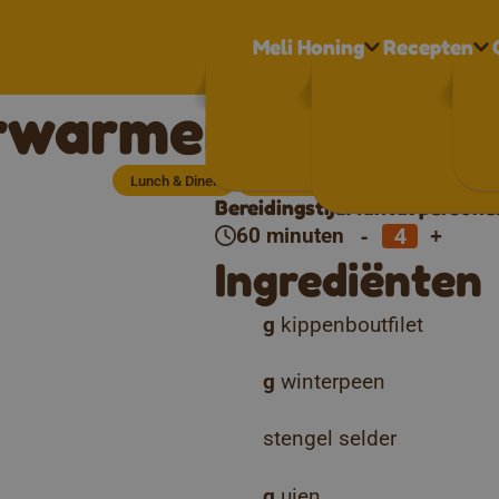
Meli Honing
Recepten
warmende tajine
Lunch & Diner
Vlees & Gevogelte
Bereidingstijd
Aantal persone
-
+
60 minuten
Ingrediënten
g
kippenboutfilet
g
winterpeen
stengel selder
g
uien