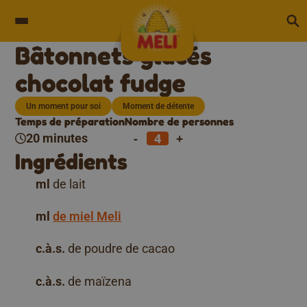
Skip to content
Bâtonnets glacés
chocolat fudge
Un moment pour soi
Moment de détente
Temps de préparation
Nombre de personnes
-
+
20 minutes
Ingrédients
ml
de lait
ml
de miel Meli
c.à.s.
de poudre de cacao
c.à.s.
de maïzena