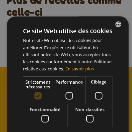
celle-ci
es
Yaourt glacé aux fraises et au
Glac
Déjeuner et Dîner
Un moment pour soi
U
Ce site Web utilise des cookies
miel
ver
Dessert
Moment de détente
M
Notre site Web utilise des cookies pour
DUTCH
Temps de préparation en 15 min.
Temps
améliorer l"expérience utilisateur. En
FRENCH
utilisant notre site Web, vous acceptez tous
ENGLISH
Découvrez la recette
Dé
les cookies conformément à notre Politique
relative aux cookies.
En savoir plus
Strictement
Performance
Ciblage
nécessaires
↑
Inscrivez-vous à la
newsletter et ne manquez
Fonctionnalité
Non classifiés
rien de Meli !