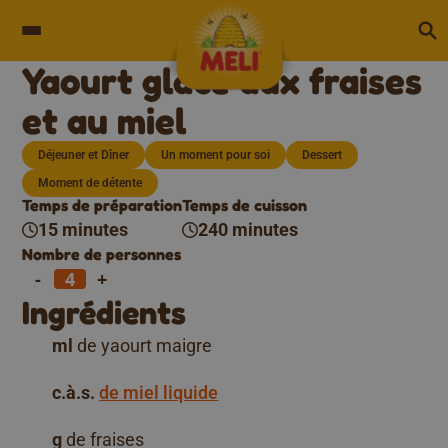
Skip to content
Yaourt glacé aux fraises
et au miel
Déjeuner et Dîner
Un moment pour soi
Dessert
Moment de détente
Temps de préparation
Temps de cuisson
15 minutes
240 minutes
Nombre de personnes
-
+
Ingrédients
ml
de yaourt maigre
c.à.s.
de miel liquide
g
de fraises