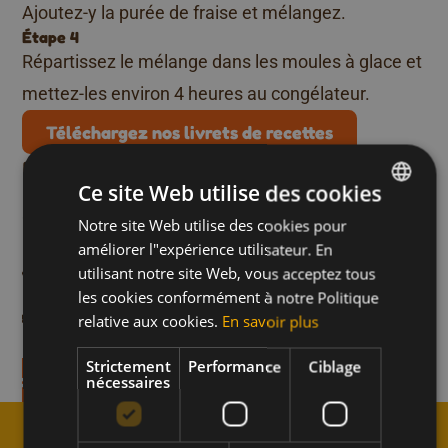
Ajoutez-y la purée de fraise et mélangez.
Étape 4
Répartissez le mélange dans les moules à glace et
mettez-les environ 4 heures au congélateur.
Téléchargez nos livrets de recettes
Plus de recettes comme
Ce site Web utilise des cookies
celle-ci
Notre site Web utilise des cookies pour
DUTCH
améliorer l"expérience utilisateur. En
shy au concombre,
Camembert grillé ave
FRENCH
i
Boissons
Un moment pour soi
Moment d
utilisant notre site Web, vous acceptez tous
el
miel
ENGLISH
Végétarien
les cookies conformément à notre Politique
on en 10 min.
Temps de préparation en 15 min
relative aux cookies.
En savoir plus
Strictement
Performance
Ciblage
recette
Découvrez la recette
nécessaires