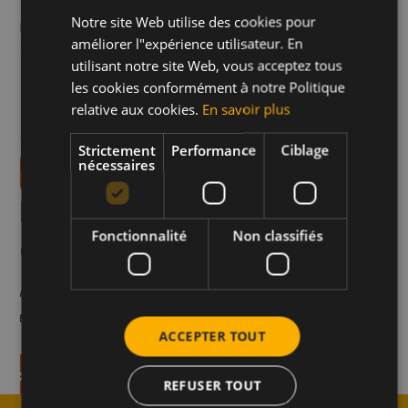
brune.
Notre site Web utilise des cookies pour
DUTCH
Étape 4
améliorer l"expérience utilisateur. En
Servez le poulet chaud. Vous pouvez servir le
FRENCH
utilisant notre site Web, vous acceptez tous
poulet avec une simple salade, du riz ou des
ENGLISH
les cookies conformément à notre Politique
légumes cuits à la vapeur pour avoir un plat
relative aux cookies.
En savoir plus
complet.
Strictement
Performance
Ciblage
nécessaires
Téléchargez nos livrets de recettes
Plus de recettes comme
Fonctionnalité
Non classifiés
celle-ci
ottes au miel
Potiron au miel et ép
Végétarien
Déjeuner et Dîner
Végétarien
four
on en 45 min.
ACCEPTER TOUT
Temps de préparation en 45 min
recette
Découvrez la recette
REFUSER TOUT