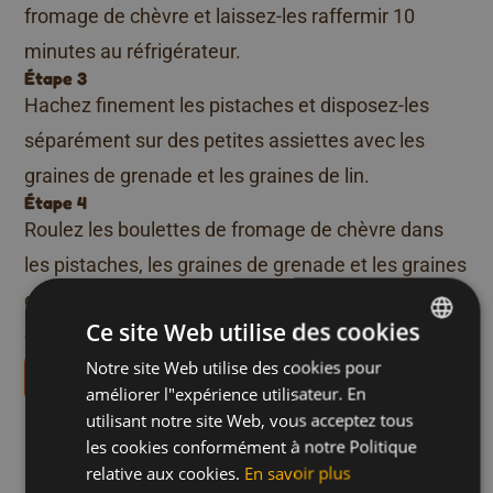
fromage de chèvre et laissez-les raffermir 10
minutes au réfrigérateur.
Étape 3
Hachez finement les pistaches et disposez-les
séparément sur des petites assiettes avec les
graines de grenade et les graines de lin.
Étape 4
Roulez les boulettes de fromage de chèvre dans
les pistaches, les graines de grenade et les graines
de lin. Piquez un demi-bâtonnet de bretzel dans
Ce site Web utilise des cookies
chaque boulette et servez.
Notre site Web utilise des cookies pour
DUTCH
Téléchargez nos livrets de recettes
améliorer l"expérience utilisateur. En
FRENCH
Plus de recettes comme
utilisant notre site Web, vous acceptez tous
ENGLISH
les cookies conformément à notre Politique
celle-ci
relative aux cookies.
En savoir plus