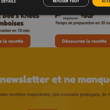
 DÉTAILS
REFUSER TOUT
ACC
r soi
Boissons
Déjeuner et Dîner
Un moment
: Bee’s Knees
Feta au four
Végétarien
mboises
Temps de préparation en 35 m
ration en 10 min.
 la recette
Découvrez la recette
 newsletter et ne manque
es recettes inspirantes, des conseils pratiques, de n