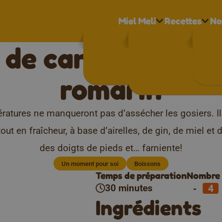
Miel Meli
Recettes
No
 de canneberge a
romarin
ératures ne manqueront pas d’assécher les gosiers. I
tout en fraîcheur, à base d’airelles, de gin, de miel et
des doigts de pieds et… farniente!
Un moment pour soi
Boissons
Temps de préparation
Nombre 
-
30 minutes
Ingrédients