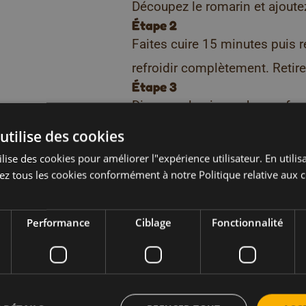
Découpez le romarin et ajoutez
Étape 2
Faites cuire 15 minutes puis re
refroidir complètement. Retir
Étape 3
Disposez le gingembre au fon
ensuite de glace, ajoutez le j
utilise des cookies
sirop de miel-romarin. Referm
lise des cookies pour améliorer l"expérience utilisateur. En utilisa
z tous les cookies conformément à notre Politique relative aux c
que tout soit refroidi. Ouvrez 
quelque peu. Ajoutez l’eau ga
Performance
Ciblage
Fonctionnalité
et de romarin.
Téléchargez nos livrets de
 recettes comme 