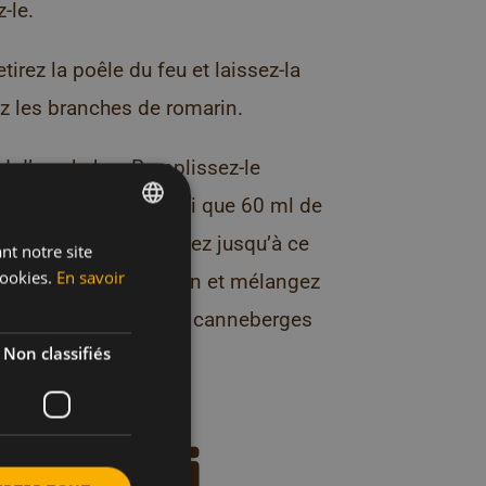
-le.
tirez la poêle du feu et laissez-la
ez les branches de romarin.
d d’un shaker. Remplissez-le
us de canneberge ainsi que 60 ml de
ez le shaker et secouez jusqu’à ce
nt notre site
DUTCH
ookies.
En savoir
le shaker, ajoutez le gin et mélangez
FRENCH
zeuse et garnissez de canneberges
ENGLISH
Non classifiés
 recettes
celle-ci