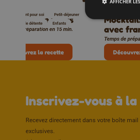
AFFICHER LES
Un moment pour soi
Petit-déjeuner
Un moment pou
La salade de fruits
Mocktail
Moment de détente
Enfants
avec fra
Temps de préparation en 15 min.
Temps de prépa
Découvrez la recette
Découvrez
Inscrivez-vous à la
Recevez directement dans votre boîte mail d
exclusives.