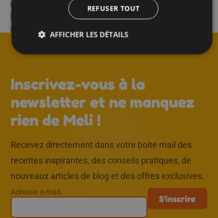
on en 15 min.
REFUSER TOUT
recette
Découvrez la recette
AFFICHER LES DÉTAILS
↑
Inscrivez-vous à la
newsletter et ne manquez
rien de Meli !
Recevez directement dans votre boîte mail des
recettes inspirantes, des conseils pratiques, de
nouveaux articles de blog et des offres exclusives.
Adresse e-mail