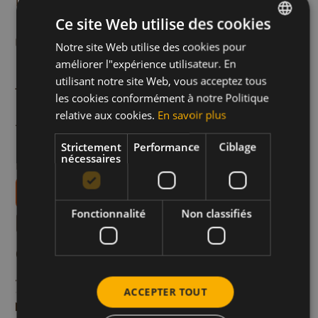
les côtés de la pâte feuilletée avec un peu d'œuf
Ce site Web utilise des cookies
battu.
Étape 6
Notre site Web utilise des cookies pour
DUTCH
Enfournez la tarte à la rhubarbe 25-30 minutes
améliorer l"expérience utilisateur. En
FRENCH
utilisant notre site Web, vous acceptez tous
jusqu’à ce que le mélange soit bien monté et les
ENGLISH
les cookies conformément à notre Politique
bords bien dorés. Laissez refroidir et ajoutez une
relative aux cookies.
En savoir plus
touche de miel.
Strictement
Performance
Ciblage
nécessaires
Bon appétit !
Téléchargez nos livrets de recettes
Fonctionnalité
Non classifiés
Plus de recettes comme
celle-ci
 thé vert, menthe,
Poulet croustillant 
i
Boissons
Déjeuner et Dîner
Viande et Vol
ACCEPTER TOUT
et miel d’eucalyptus
Temps de préparation en 30 min