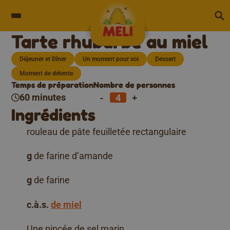
Skip to content
Tarte rhubarbe au miel
Déjeuner et Dîner
Un moment pour soi
Dessert
Moment de détente
Temps de préparation
Nombre de personnes
-
+
60 minutes
Ingrédients
rouleau de pâte feuilletée rectangulaire
g
de farine d’amande
g
de farine
c.à.s.
de miel
Une pincée de sel marin