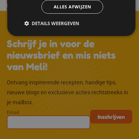
ecept
Ontdek het recept
ALLES AFWIJZEN
DETAILS WEERGEVEN
↑
Schrijf je in voor de
nieuwsbrief en mis niets
van Meli!
Ontvang inspirerende recepten, handige tips,
nieuwe blogs en exclusieve acties rechtstreeks in
je mailbox.
Email