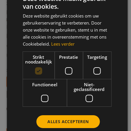
ze een klein beetje aan. Bestrijk de zijkanten van
van cookies.
DUTCH
het bladerdeeg met wat losgeklopt ei.
Deze website gebruikt cookies om uw
FRENCH
Stap 6
gebruikerservaring te verbeteren. Door
Bak de rabarbertaart 25-30 minuten in de oven tot
ENGLISH
onze website te gebruiken, stemt u in met
het beslag mooi omhoog is gekomen en de taart
alle cookies in overeenstemming met ons
Cookiebeleid.
Lees verder
goudbruin is gekleurd. Laat afkoelen en werk af
met wat extra honing.
Strikt
Prestatie
Targeting
noodzakelijk
Smakelijk!
Téléchargez nos livrets de recettes
Functioneel
Niet-
geclassificeerd
Meer recepten zoals dit
tel met gehakt en
Hot Honey Pepperon
Vlees & Gevogelte
Lunch & Diner
Vlees & Gevogel
Gratin
ALLES ACCEPTEREN
min
Bereidingstijd 10-min