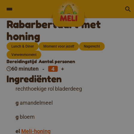
Skip to content
Rabarbertaart met
honing
Lunch & Diner
Moment voor jezelf
Nagerecht
Verwenmoment
Bereidingstijd
Aantal personen
-
+
60 minuten
Ingrediënten
rechthoekige rol bladerdeeg
g
amandelmeel
g
bloem
el
Meli-honing