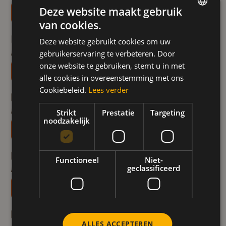
Deze website maakt gebruik
Ontdek het recept
van cookies.
DUTCH
Kip met honing-mosterd marinade
Lunch & Diner
Vlees & Gevogelte
Feest
Deze website gebruikt cookies om uw
FRENCH
Bereidingstijd 60-min
gebruikerservaring te verbeteren. Door
ENGLISH
onze website te gebruiken, stemt u in met
Ontdek het recept
alle cookies in overeenstemming met ons
Cookiebeleid.
Lees verder
Hapjes met honing
Lunch & Diner
Feest
Bereidingstijd 6-min
Strikt
Prestatie
Targeting
noodzakelijk
Ontdek het recept
Bubbels met peer en Meli honing
Lunch & Diner
Feest
Drankjes
Functioneel
Niet-
geclassificeerd
Bereidingstijd 10-min
Ontdek het recept
Honingkaviaar
Lunch & Diner
Vegetarisch
Feest
ALLES ACCEPTEREN