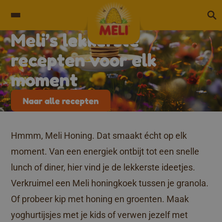
Skip to content
Meli’s lekkerste
Archives:
Recepten
recepten voor elk
moment
Naar alle recepten
Hmmm, Meli Honing. Dat smaakt écht op elk
moment. Van een energiek ontbijt tot een snelle
lunch of diner, hier vind je de lekkerste ideetjes.
Verkruimel een Meli honingkoek tussen je granola.
Of probeer kip met honing en groenten. Maak
yoghurtijsjes met je kids of verwen jezelf met