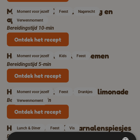
Mini tarte tatins met honing en
Moment voor jezelf
Feest
Nagerecht
appel
Verwenmoment
Bereidingstijd 10-min
Ontdek het recept
Honingbijtje met fruitbloemen
Moment voor jezelf
Kids
Feest
Bereidingstijd 5-min
Ontdek het recept
Honingzoete bessensiroop limonade
Moment voor jezelf
Feest
Drankjes
Bereidingstijd 5-min
Verwenmoment
Ontdek het recept
Hawaiiaanse honinggarnalenspiesjes
Lunch & Diner
Feest
Vis
Bereidingstijd 30-min