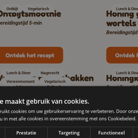
Ontbijt
Vegetarisch
Lunch & Din
Ontbijtsmoothie
Honing 
wortels
ereidingstijd 5-min
Bereidingstij
Ontdek het recept
Ontdek 
Lunch & Diner
Nagerecht
Lunch & Din
Vanille-ijs met gebakken
Honingk
Verwenmoment
Vegetarisch
appeltjes en Meli
Bereidingstij
honingkoek
e maakt gebruik van cookies.
ereidingstijd 20-min
ruikt cookies om uw gebruikerservaring te verbeteren. Door onze
 u in met alle cookies in overeenstemming met ons Cookiebeleid.
Ontdek het recept
Ontdek 
Prestatie
Targeting
Functioneel
Lunch & Diner
Moment voor jezelf
Lunch & Din