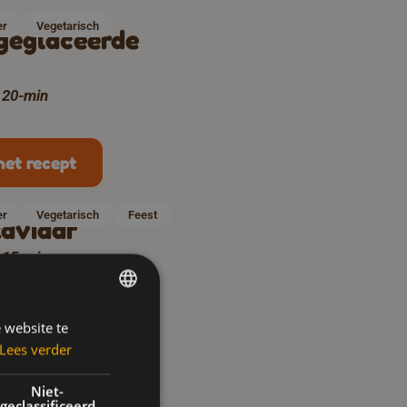
er
Vegetarisch
geglaceerde
d 20-min
het recept
er
Vegetarisch
Feest
aviaar
d 15-min
 website te
DUTCH
Lees verder
het recept
FRENCH
ENGLISH
Niet-
geclassificeerd
er
Kids
Vegetarisch