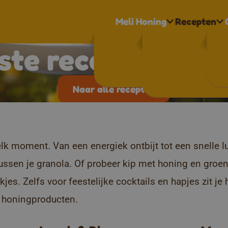
Meli Honing
Recepten
rste recepten vo
Naar alle recepten
moment. Van een energiek ontbijt tot een snelle lunc
ussen je granola. Of probeer kip met honing en groen
s. Zelfs voor feestelijke cocktails en hapjes zit je 
e honingproducten.