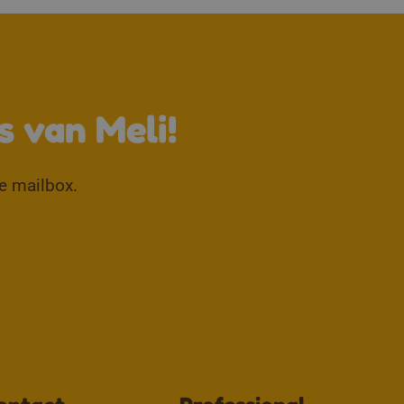
↑
s van Meli!
je mailbox.