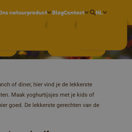
Ons natuurproduct
Blog
Contact
NL
Nederlands
or elk moment
Français
English
h of diner, hier vind je de lekkerste
ten. Maak yoghurtijsjes met je kids of
hier goed. De lekkerste gerechten van de