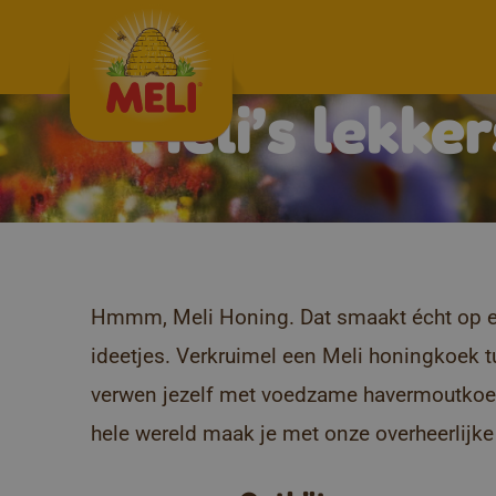
Skip to content
Meli’s lekke
Archives:
Recepten
Hmmm, Meli Honing. Dat smaakt écht op elk 
ideetjes. Verkruimel een Meli honingkoek t
verwen jezelf met voedzame havermoutkoekje
hele wereld maak je met onze overheerlijk