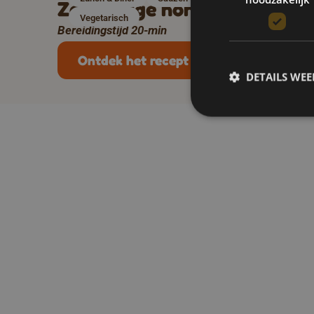
Zelf pittige honing maken
Vegetarisch
Bereidingstijd 20-min
B
Ontdek het recept
DETAILS WE