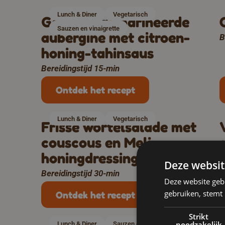
Lunch & Diner
Vegetarisch
Gegrilde gemarineerde
Sauzen en vinaigrette
aubergine met citroen-
B
honing-tahinsaus
Bereidingstijd 15-min
Ontdek het recept
Lunch & Diner
Vegetarisch
Frisse wortelsalade met
couscous en Meli-
honingdressing
Deze websit
Bereidingstijd 30-min
B
Deze website geb
gebruiken, stemt
Ontdek het recept
Strikt
noodzakelijk
Lunch & Diner
Sauzen en vinaigrette