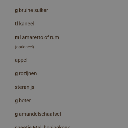
g
bruine suiker
tl
kaneel
ml
amaretto of rum
(optioneel)
appel
g
rozijnen
steranijs
g
boter
g
amandelschaafsel
sneetje Meli honingkoek