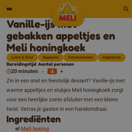
Skip to content
Vanille-ijs met
gebakken appeltjes en
Meli honingkoek
Lunch & Diner
Nagerecht
Verwenmoment
Vegetarisch
Bereidingstijd
Aantal personen
-
+
20 minuten
Zin in een snel en feestelijk dessert? Vanille-ijs met
warme appeltjes en stukjes Meli honingkoek zorgt
voor een heerlijke zoete afsluiter met een kleine
twist. Verras je gasten in een handomdraai.
Ingrediënten
el
Meli honing