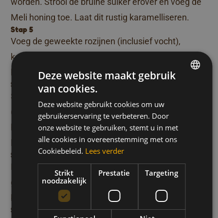
worden. Strooi de bruine suiker erover en voeg de
Meli honing toe. Laat dit rustig karamelliseren.
Stap 5
Voeg de geweekte rozijnen (inclusief vocht),
kaneel en steranijs toe. Laat alles kort sudderen en
haal vervolgens de appeltjes en saus uit de pan.
Deze website maakt gebruik
Stap 6
van cookies.
DUTCH
Snijd de Meli honingkoek in kleinere stukken
Deze website gebruikt cookies om uw
FRENCH
(bijvoorbeeld diagonaal in tweeën). Bak de
gebruikerservaring te verbeteren. Door
ENGLISH
honingkoek in dezelfde pan op hoog vuur tot deze
onze website te gebruiken, stemt u in met
alle cookies in overeenstemming met ons
licht krokant wordt.
Cookiebeleid.
Lees verder
Stap 7
Leg een sneetje honingkoek op elk bord. Voeg wat
Strikt
Prestatie
Targeting
noodzakelijk
gekarameliseerde appeltjes toe en schep er een
bolletje vanille-ijs bovenop.
Stap 8