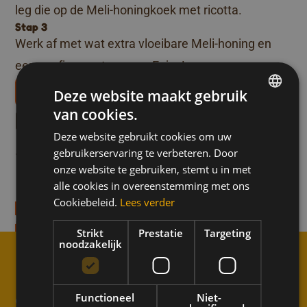
leg die op de Meli-honingkoek met ricotta.
Stap 3
Werk af met wat extra vloeibare Meli-honing en
een snufje zwarte peper. Enjoy!
Téléchargez nos livrets de recettes
Deze website maakt gebruik
van cookies.
Meer recepten zoals dit
DUTCH
Deze website gebruikt cookies om uw
FRENCH
es van honingkoek
Vrolijke kerstkoekje
gebruikerservaring te verbeteren. Door
Feest
ENGLISH
onze website te gebruiken, stemt u in met
honingkoek
min
alle cookies in overeenstemming met ons
Bereidingstijd 30-min
Cookiebeleid.
Lees verder
ecept
Ontdek het recept
Strikt
Prestatie
Targeting
noodzakelijk
↑
Functioneel
Niet-
Schrijf je in voor de