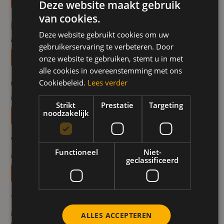
Deze website maakt gebruik
van cookies.
DUTCH
Frappuccino met honing
Moment voor jezelf
Drankjes
Verwenmoment
Deze website gebruikt cookies om uw
FRENCH
Bereidingstijd 10-min
gebruikerservaring te verbeteren. Door
ENGLISH
Ontdek het recept
onze website te gebruiken, stemt u in met
alle cookies in overeenstemming met ons
Oh Honey
Cookiebeleid.
Lees verder
Moment voor jezelf
Drankjes
Bereidingstijd 10-min
Strikt
Prestatie
Targeting
noodzakelijk
Ontdek het recept
Winter Star
Moment voor jezelf
Drankjes
Functioneel
Niet-
Bereidingstijd 10-min
geclassificeerd
Ontdek het recept
Very Berry ijs thee
Moment voor jezelf
Drankjes
Feest
Bereidingstijd 10-min
ALLES ACCEPTEREN