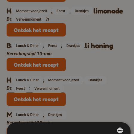
Honingzoete bessensiroop limonade
Moment voor jezelf
Feest
Drankjes
Bereidingstijd 5-min
Verwenmoment
Ontdek het recept
Bubbels met peer en Meli honing
Lunch & Diner
Feest
Drankjes
Bereidingstijd 10-min
Ontdek het recept
Honing citroen mocktail
Lunch & Diner
Moment voor jezelf
Drankjes
Bereidingstijd 10-min
Feest
Verwenmoment
Ontdek het recept
Mocktail monster
Lunch & Diner
Drankjes
Bereidingstijd 10-min
Ontdek het recept