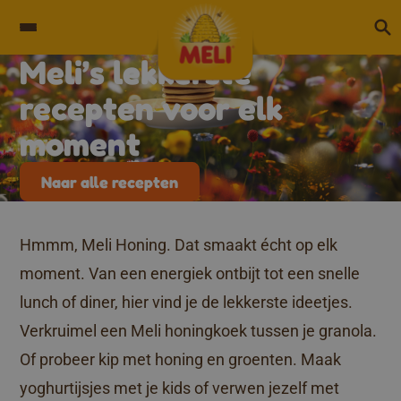
Skip to content
Meli’s lekkerste
Archives:
Recepten
recepten voor elk
moment
Naar alle recepten
Hmmm, Meli Honing. Dat smaakt écht op elk
moment. Van een energiek ontbijt tot een snelle
lunch of diner, hier vind je de lekkerste ideetjes.
Verkruimel een Meli honingkoek tussen je granola.
Of probeer kip met honing en groenten. Maak
yoghurtijsjes met je kids of verwen jezelf met