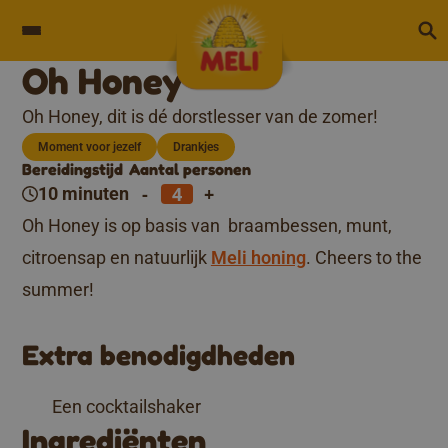
Skip to content
Oh Honey
Oh Honey, dit is dé dorstlesser van de zomer!
Moment voor jezelf
Drankjes
Bereidingstijd
Aantal personen
-
+
10 minuten
Oh Honey is op basis van braambessen, munt,
citroensap en natuurlijk
Meli honing
. Cheers to the
summer!
Extra benodigdheden
Een cocktailshaker
Ingrediënten