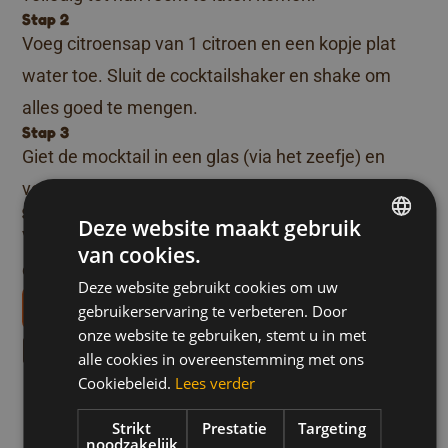
Stap 2
Voeg citroensap van 1 citroen en een kopje plat
water toe. Sluit de cocktailshaker en shake om
alles goed te mengen.
Stap 3
Giet de mocktail in een glas (via het zeefje) en
voeg naar wens ijs toe.
Stap 4
Deze website maakt gebruik
Voeg 1 kopje spuitwater toe en werk af met nog
van cookies.
DUTCH
enkele braambessen.
Deze website gebruikt cookies om uw
FRENCH
Téléchargez nos livrets de recettes
gebruikerservaring te verbeteren. Door
ENGLISH
onze website te gebruiken, stemt u in met
Meer recepten zoals dit
alle cookies in overeenstemming met ons
Cookiebeleid.
Lees verder
Mocktail: Rozenwaterlimonade
Hon
Moment voor jezelf
Drankjes
Lu
met honing
Bereid
Strikt
Prestatie
Targeting
Fe
noodzakelijk