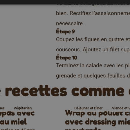
Versez la vinaigrette au miel 
bien. Rectifiez l’assaisonneme
nécessaire.
Étape 9
Coupez les figues en quatre et
couscous. Ajoutez un filet sup
Étape 10
Terminez la salade avec les pi
grenade et quelques feuilles d
 recettes comme 
ner
Végétarien
Déjeuner et Dîner
Viande et V
epas avec
Wrap au poulet 
 au miel
avec dressing mie