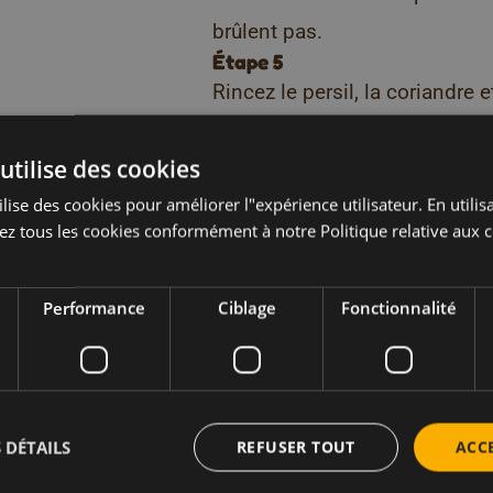
brûlent pas.
Étape 5
Rincez le persil, la coriandre 
finement.
Étape 6
utilise des cookies
Mélangez les herbes et le cou
lise des cookies pour améliorer l"expérience utilisateur. En utilisa
le bol.
z tous les cookies conformément à notre Politique relative aux c
Étape 7
Préparez la vinaigrette dans u
Performance
Ciblage
Fonctionnalité
avec un filet de vinaigre de vi
l’huile de noix et un filet d’
jusqu’à obtenir une vinaigret
du sel et du poivre.
 DÉTAILS
REFUSER TOUT
ACC
Étape 8