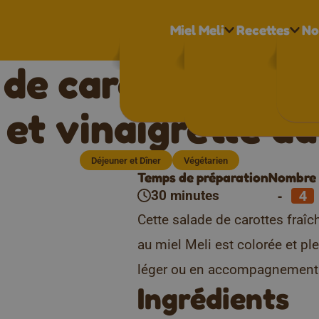
Miel Meli
Recettes
No
de carottes fraî
et vinaigrette au
Déjeuner et Dîner
Végétarien
Temps de préparation
Nombre 
-
30 minutes
Cette salade de carottes fraîc
au miel Meli est colorée et pl
léger ou en accompagnement 
Ingrédients