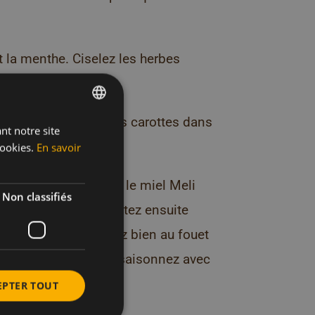
et la menthe. Ciselez les herbes
scous gonflé avec les carottes dans
nt notre site
DUTCH
ookies.
En savoir
FRENCH
ENGLISH
n petit bol. Mélangez le miel Meli
Non classifiés
n et la moutarde. Ajoutez ensuite
huile de sésame. Remuez bien au fouet
te légèrement liée. Assaisonnez avec
EPTER TOUT