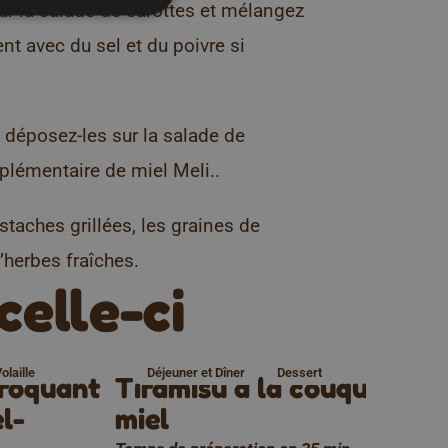
sur la salade de carottes et mélangez
nt avec du sel et du poivre si
 déposez-les sur la salade de
plémentaire de miel Meli..
staches grillées, les graines de
’herbes fraîches.
celle-ci
olaille
Déjeuner et Dîner
Dessert
croquant
Tiramisu à la couque au
l-
miel