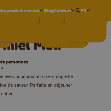
tre produit naturel
Blog
Contact
FR
Nederlands
che avec
Français
English
 miel Meli
de personnes
+
he avec couscous et une vinaigrette
eine de saveur. Parfaite en déjeuner
estival.