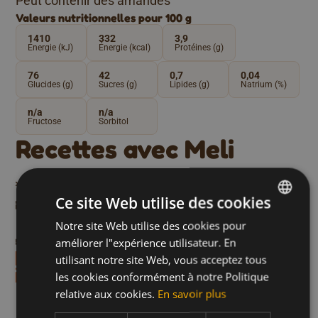
Peut contenir des amandes
Valeurs nutritionnelles pour 100 g
1410
332
3,9
Énergie (kJ)
Énergie (kcal)
Protéines (g)
76
42
0,7
0,04
Glucides (g)
Sucres (g)
Lipides (g)
Natrium (%)
n/a
n/a
Fructose
Sorbitol
Recettes avec Meli
iande pour sandwichs
Potiron au miel et ép
Petit-déjeuner
Déjeuner et Dîner
Végétarien
tes de viande des
four
Ce site Web utilise des cookies
Temps de préparation en 45 min
Notre site Web utilise des cookies pour
DUTCH
on en 15 min.
améliorer l"expérience utilisateur. En
FRENCH
utilisant notre site Web, vous acceptez tous
recette
Découvrez la recette
ENGLISH
les cookies conformément à notre Politique
Découvrez-en plus sur
relative aux cookies.
En savoir plus