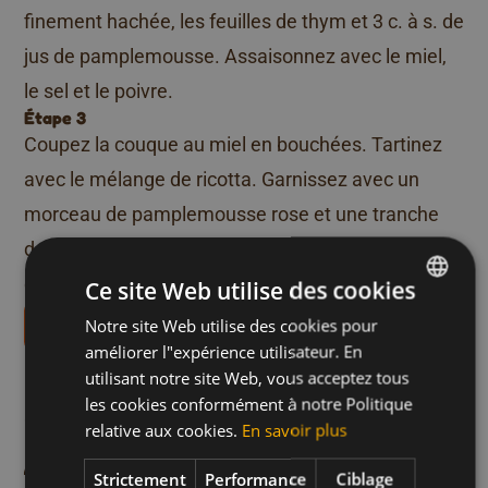
finement hachée, les feuilles de thym et 3 c. à s. de
jus de pamplemousse. Assaisonnez avec le miel,
le sel et le poivre.
Étape 3
Coupez la couque au miel en bouchées. Tartinez
avec le mélange de ricotta. Garnissez avec un
morceau de pamplemousse rose et une tranche
de magret de canard. Fixez le tout avec un cure-
dent et saupoudrez d’un peu de cresson.
Ce site Web utilise des cookies
Notre site Web utilise des cookies pour
DUTCH
Téléchargez nos livrets de recettes
améliorer l"expérience utilisateur. En
Plus de recettes comme
FRENCH
utilisant notre site Web, vous acceptez tous
ENGLISH
celle-ci
les cookies conformément à notre Politique
relative aux cookies.
En savoir plus
ntade aux
Potiron grillé au miel
Viande et Volaille
Déjeuner et Dîner
Végétarien
Strictement
Performance
Ciblage