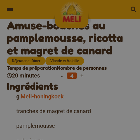
Skip to content
Amuse-bouches au
pamplemousse, ricotta
et magret de canard
Déjeuner et Dîner
Viande et Volaille
Temps de préparation
Nombre de personnes
-
+
20 minutes
Ingrédients
g
Meli-honingkoek
tranches de magret de canard
pamplemousse