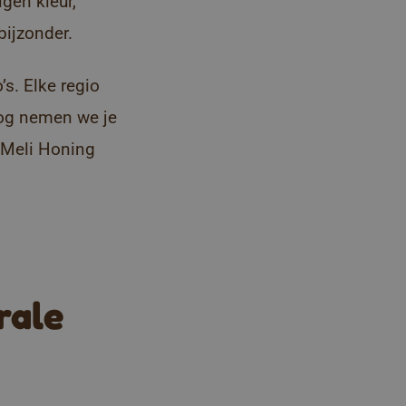
gen kleur,
bijzonder.
’s. Elke regio
log nemen we je
n Meli Honing
rale