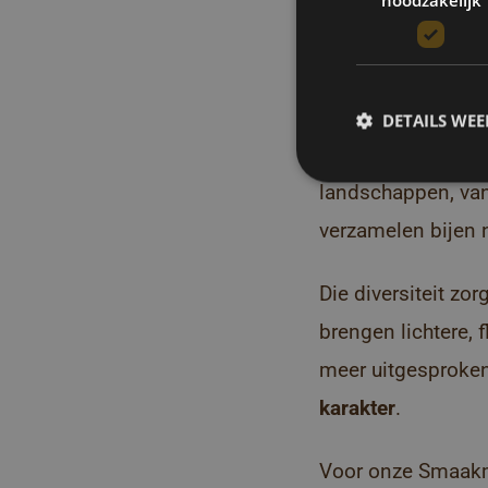
4. Brazi
meer ka
DETAILS WE
Brazilië behoort t
landschappen, van
verzamelen bijen 
Die diversiteit zo
brengen lichtere, 
meer uitgesproken
karakter
.
Voor onze Smaakmee