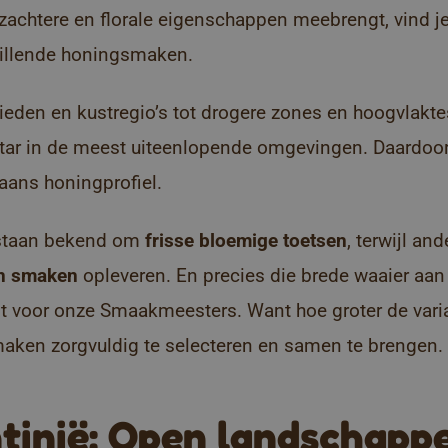
zachtere en florale eigenschappen meebrengt, vind j
hillende honingsmaken.
eden en kustregio’s tot drogere zones en hoogvlaktes
tar in de meest uiteenlopende omgevingen. Daardoor 
aans honingprofiel.
staan bekend om
frisse bloemige toetsen
, terwijl an
en smaken
opleveren. En precies die brede waaier a
t voor onze Smaakmeesters. Want hoe groter de varia
maken zorgvuldig te selecteren en samen te brengen.
ntinië: Open landschapp