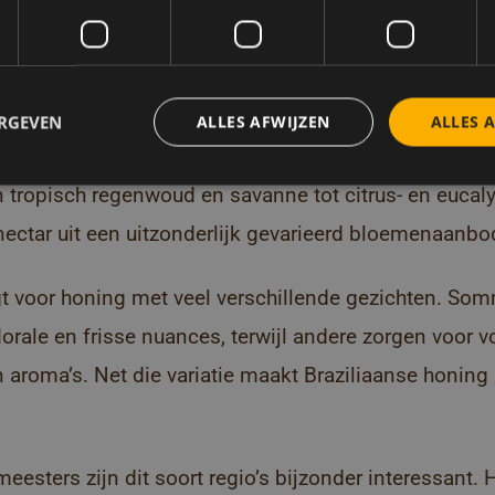
lië: Biodiversiteit zorgt 
rakter en nuance
ERGEVEN
ALLES AFWIJZEN
ALLES 
ot één van de meest biodiverse landen ter wereld. In d
 tropisch regenwoud en savanne tot citrus- en eucal
nectar uit een uitzonderlijk gevarieerd bloemenaanbo
rgt voor honing met veel verschillende gezichten. Som
florale en frisse nuances, terwijl andere zorgen voor v
 aroma’s. Net die variatie maakt Braziliaanse honing
sters zijn dit soort regio’s bijzonder interessant. 