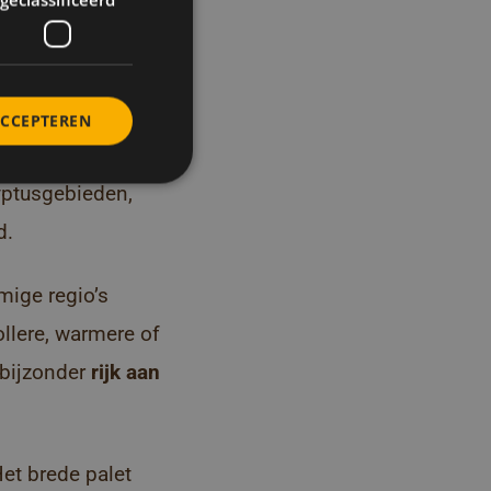
voor
ACCEPTEREN
e verschillende
yptusgebieden,
d.
mige regio’s
ollere, warmere of
 bijzonder
rijk aan
Het brede palet