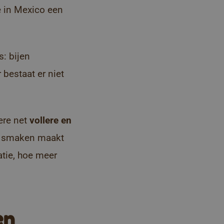
e in Mexico een
: bijen
bestaat er niet
dere net
vollere en
an smaken maakt
tie, hoe meer
en