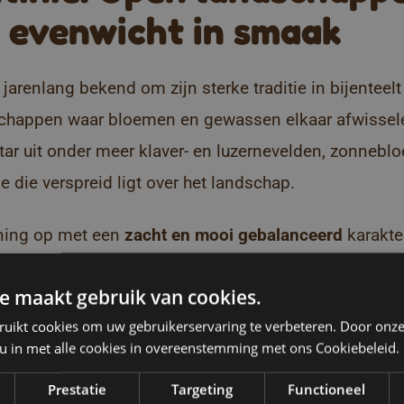
 evenwicht in smaak
 jarenlang bekend om zijn sterke traditie in bijenteelt
schappen waar bloemen en gewassen elkaar afwissele
tar uit onder meer klaver- en luzernevelden, zonneb
e die verspreid ligt over het landschap.
oning op m
et een
zacht en mooi gebalanceerd
ka
rakte
 net daardoor bijzonder veelzijdig.
e maakt gebruik van cookies.
esters is die verfijnde balans een waardevolle basi
ruikt cookies om uw gebruikerservaring te verbeteren. Door onze
 u in met alle cookies in overeenstemming met ons Cookiebeleid.
e meer uitgesproken eigenschappen van andere regio
Prestatie
Targeting
Functioneel