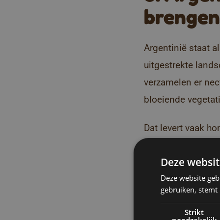
brengen
Argentinië staat al
uitgestrekte land
verzamelen er nec
bloeiende vegetati
Dat levert vaak h
uitgesproken, maar
Deze websit
Voor onze Smaakme
Deze website geb
gebruiken, stemt
harmonie tussen d
Strikt
noodzakelijk