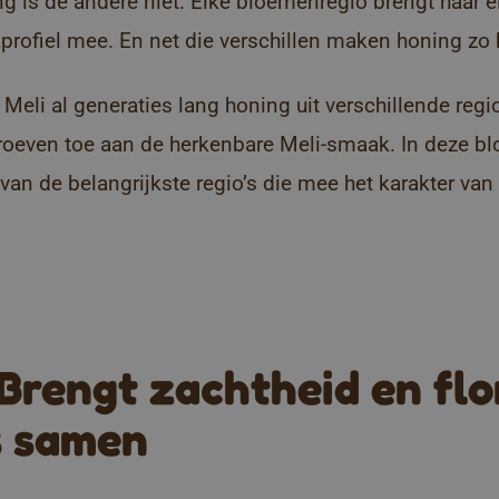
 is de andere niet. Elke bloemenregio brengt haar ei
profiel mee. En net die verschillen maken honing zo 
Meli al generaties lang honing uit verschillende regio
troeven toe aan de herkenbare Meli-smaak. In deze b
van de belangrijkste regio’s die mee het karakter va
 Brengt zachtheid en flo
 samen