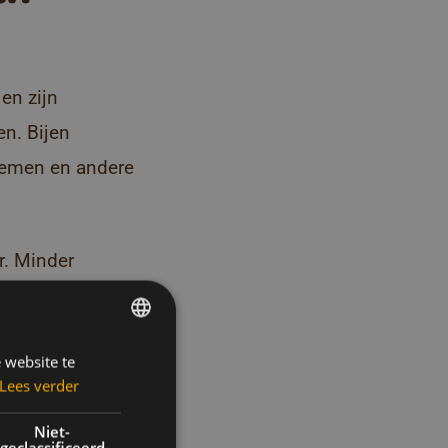
 en zijn
n. Bijen
loemen en andere
r. Minder
s: ze brengt
 website te
DUTCH
Lees verder
’s.
FRENCH
ENGLISH
Niet-
geclassificeerd