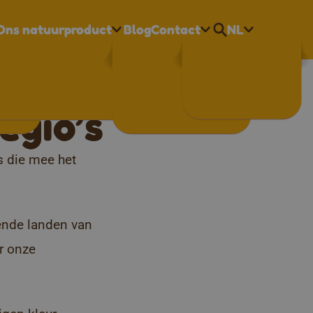
Ons natuurproduct
Blog
Contact
NL
Nederlands
vandaan?
Français
English
egio’s
s die mee het
lende landen van
r onze