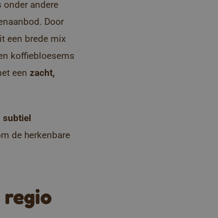
s onder andere
emenaanbod. Door
it een brede mix
 en koffiebloesems
 met een
zacht,
 subtiel
om de herkenbare
 regio