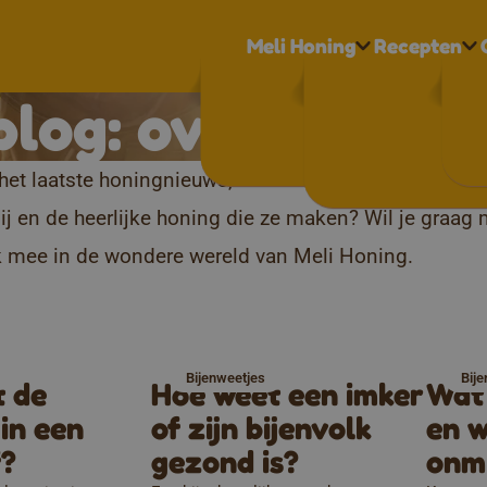
Meli Honing
Recepten
blog: over honing
het laatste honingnieuws, artikels vol honingweetjes 
ij en de heerlijke honing die ze maken? Wil je graa
k mee in de wondere wereld van Meli Honing.
Bijenweetjes
Bij
t de
Hoe weet een imker
Wat 
 in een
of zijn bijenvolk
en w
f?
gezond is?
onm