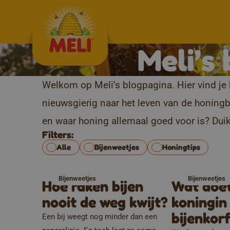
Skip to content
Meli’s 
Archives:
Blog
Welkom op Meli’s blogpagina. Hier vind je 
nieuwsgierig naar het leven van de honingb
en waar honing allemaal goed voor is? Dui
Filters:
Alle
Bijenweetjes
Honingtips
Bijenweetjes
Bijenweetjes
Hoe raken bijen
Wat doe
nooit de weg kwijt?
koningin
bijenkor
Een bij weegt nog minder dan een