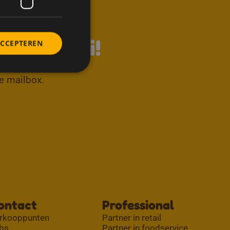
↑
s van Meli!
ACCEPTEREN
je mailbox.
ontact
Professional
rkooppunten
Partner in retail
bs
Partner in foodservice