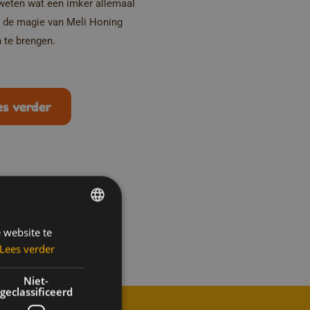
weten wat een imker allemaal
 de magie van Meli Honing
n te brengen.
es verder
 website te
DUTCH
Lees verder
FRENCH
ENGLISH
Niet-
geclassificeerd