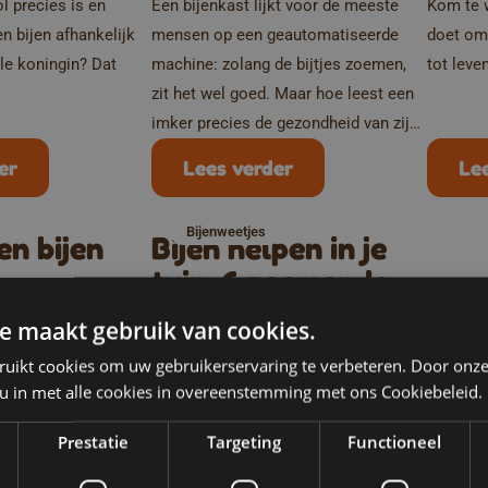
l precies is en
Een bijenkast lijkt voor de meeste
Kom te 
 bijen afhankelijk
mensen op een geautomatiseerde
doet om
ele koningin? Dat
machine: zolang de bijtjes zoemen,
tot leve
zit het wel goed. Maar hoe leest een
imker precies de gezondheid van zijn
kast?
er
Lees verder
Le
Bijenweetjes
n bijen
Bijen helpen in je
tuin: 6 zoemende
tips
al achter elke
e maakt gebruik van cookies.
an bijenkorf tot
Bijen vinden steeds minder bloemen.
ruikt cookies om uw gebruikerservaring te verbeteren. Door onze
Met deze zes tips help jij ze op weg.
 u in met alle cookies in overeenstemming met ons Cookiebeleid.
er
Lees verder
Prestatie
Targeting
Functioneel