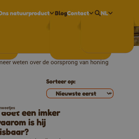
Ons natuurproduct
Blog
Contact
NL
Nederlands
 & bijen
Français
English
en praktische honingtips. Ben je
g meer weten over de oorsprong van honing
Sorteer op:
enweetjes
doet een imker
aarom is hij
isbaar?