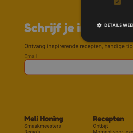
Schrijf je in voor d
DETAILS WE
Ontvang inspirerende recepten, handige tips
Email
Meli Honing
Recepten
Smaakmeesters
Ontbijt
Regio's
Moment voor jeze