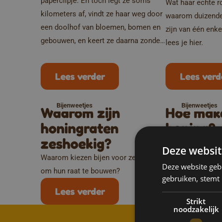
paperclipje. En toch legt ze soms
Wat haar echte ro
kilometers af, vindt ze haar weg door
waarom duizenden
een doolhof van bloemen, bomen en
zijn van één enk
gebouwen, en keert ze daarna zonder
lees je hier.
probleem terug naar haar korf. Maar
hoe weet een bij eigenlijk waar die
Lees verder
Lees verd
bloemen zijn? En hoe raakt ze nadien
haar weg niet kwijt? Het antwoord is
Bijenweetjes
Bijenweetjes
verrassender dan je zou denken.
Waarom zijn
Hoe make
honingraten
honing?
zeshoekig?
Ontdek het verha
Deze websit
druppel honing. V
Waarom kiezen bijen voor zeshoeken
Deze website geb
ontbijt.
om hun raat te bouwen?
gebruiken, stemt
Lees verder
Lees verd
Strikt
noodzakelijk