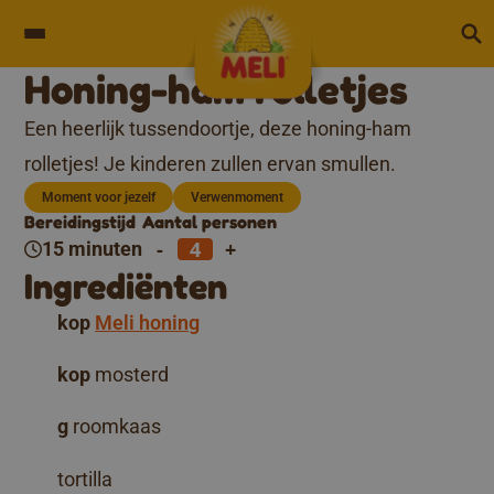
Skip to content
Honing-ham rolletjes
Een heerlijk tussendoortje, deze honing-ham
rolletjes! Je kinderen zullen ervan smullen.
Moment voor jezelf
Verwenmoment
Bereidingstijd
Aantal personen
-
+
15 minuten
Ingrediënten
kop
Meli honing
kop
mosterd
g
roomkaas
tortilla