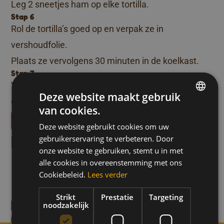
Leg 2 sneetjes ham op elke tortilla.
Stap 6
Rol de tortilla’s goed op en verpak ze in
vershoudfolie.
Plaats ze vervolgens 30 minuten in de koelkast.
Stap 7
Versnij de tortilla’s in kleine rolletjes van 2 à 3 cm
Deze website maakt gebruik
dik. Klaar om te serveren!
van cookies.
DUTCH
Téléchargez nos livrets de recettes
Deze website gebruikt cookies om uw
FRENCH
Meer recepten zoals dit
gebruikerservaring te verbeteren. Door
ENGLISH
onze website te gebruiken, stemt u in met
alle cookies in overeenstemming met ons
assieke Bee’s Knees
Pompoen-Honing
Drankjes
Moment voor jezelf
Sport
Cookiebeleid.
Lees verder
Energieballetjes
min
Kids
Bereidingstijd 15-min
Strikt
Prestatie
Targeting
noodzakelijk
ecept
Ontdek het recept