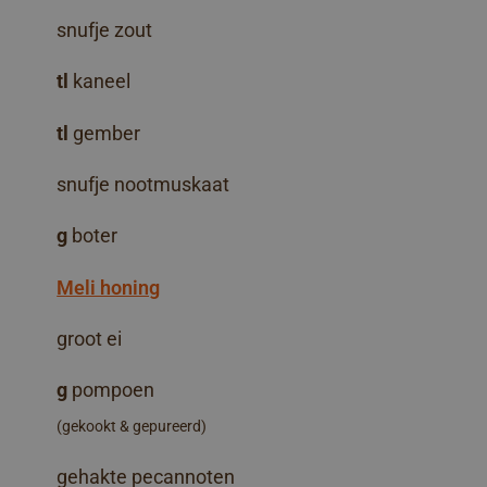
snufje zout
tl
kaneel
tl
gember
snufje nootmuskaat
g
boter
Meli honing
groot ei
g
pompoen
(gekookt & gepureerd)
gehakte pecannoten