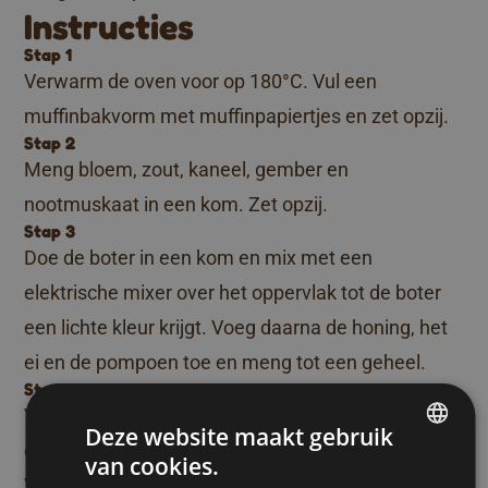
Instructies
Stap 1
Verwarm de oven voor op 180°C. Vul een
muffinbakvorm met muffinpapiertjes en zet opzij.
Stap 2
Meng bloem, zout, kaneel, gember en
nootmuskaat in een kom. Zet opzij.
Stap 3
Doe de boter in een kom en mix met een
elektrische mixer over het oppervlak tot de boter
een lichte kleur krijgt. Voeg daarna de honing, het
ei en de pompoen toe en meng tot een geheel.
Stap 4
Voeg de inhoud uit stap 2 bij de inhoud uit stap 3
Deze website maakt gebruik
en meng tot er geen klonters meer overblijven.
van cookies.
DUTCH
Voeg de pecannoten toe en meng kort.