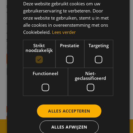
Deze website gebruikt cookies om uw
FRENCH
Stap 5
gebruikerservaring te verbeteren. Door
Vul de muffinvormpjes met het beslag. Werk
ENGLISH
onze website te gebruiken, stemt u in met
eventueel af met wat suiker over de muffins voer
alle cookies in overeenstemming met ons
Cookiebeleid.
Lees verder
een extra zoete toets.
Stap 6
Strikt
Prestatie
Targeting
Bak 25 à 30 minuten in de oven.
noodzakelijk
Téléchargez nos livrets de recettes
Meer recepten zoals dit
Functioneel
Niet-
geclassificeerd
l muffins
Banaan Honing Yogh
Ontbijt
Verwenmoment
Moment voor jezelf
Ontbijt
min
Bereidingstijd 15-min
Verwenmoment
ALLES ACCEPTEREN
ecept
Ontdek het recept
ALLES AFWIJZEN