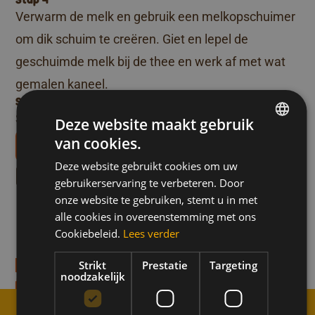
Verwarm de melk en gebruik een melkopschuimer
om dik schuim te creëren. Giet en lepel de
geschuimde melk bij de thee en werk af met wat
gemalen kaneel.
Stap 5
Serveer meteen.
Deze website maakt gebruik
van cookies.
Téléchargez nos livrets de recettes
DUTCH
Deze website gebruikt cookies om uw
Meer recepten zoals dit
FRENCH
gebruikerservaring te verbeteren. Door
ENGLISH
onze website te gebruiken, stemt u in met
 met fruitbloemen
Gekarameliseerde ap
Kids
Feest
Moment voor jezelf
Nagerecht
alle cookies in overeenstemming met ons
n
Bereidingstijd 15-min
Verwenmoment
Cookiebeleid.
Lees verder
Strikt
Prestatie
Targeting
ecept
Ontdek het recept
noodzakelijk