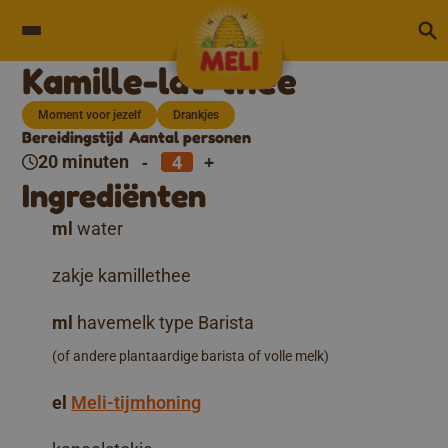
Skip to content
Kamille-lat-thee
Moment voor jezelf
Drankjes
Bereidingstijd
Aantal personen
-
+
20 minuten
Ingrediënten
ml
water
zakje kamillethee
ml
havemelk type Barista
(of andere plantaardige barista of volle melk)
el
Meli-tijmhoning