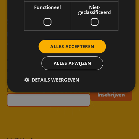
Functioneel
Niet-
geclassificeerd
↑
Schrijf je in voor de
nieuwsbrief en mis niets
van Meli!
ALLES ACCEPTEREN
Ontvang inspirerende recepten, handige tips,
ALLES AFWIJZEN
nieuwe blogs en exclusieve acties rechtstreeks in
DETAILS WEERGEVEN
je mailbox.
Email