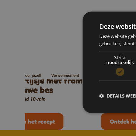
Deze websit
Deze website geb
gebruiken, stemt
Mee
Strikt
noodzakelijk
Moment voor jezelf
Verwenmoment
Moment voor j
Yoghurtijsje met framboos
Yoghurti
Kids
Verwenmome
en blauwe bes
limoen
DETAILS WE
Bereidingstijd 10-min
Bereidingstijd 
Ontdek het recept
Ontdek he