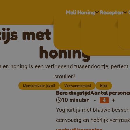
Meli Honing
Recepten
ijs met blauwe b
honing
 en honing is een verfrissend tussendoortje, perfe
smullen!
Moment voor jezelf
Verwenmoment
Kids
Bereidingstijd
Aantal persone
-
+
10 minuten
Yoghurtijs met blauwe bessen
eenvoudig en héérlijk verfris