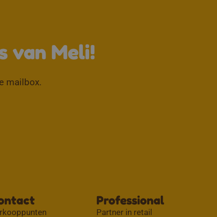
↑
s van Meli!
je mailbox.
ontact
Professional
rkooppunten
Partner in retail