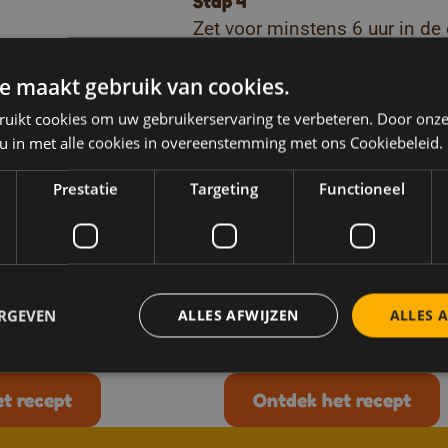
Stap 4
Zet voor minstens 6 uur in de 
Stap 5
e maakt gebruik van cookies.
Tijd om te smullen!
ruikt cookies om uw gebruikerservaring te verbeteren. Door onze
Téléchargez nos livrets de
 u in met alle cookies in overeenstemming met ons Cookiebeleid.
r recepten zoals
Prestatie
Targeting
Functioneel
ezelf
Nagerecht
Moment voor jezelf
Kids
js met honing en
Waterijsjes van
nt
citroenlimonade 
ERGEVEN
ALLES AFWIJZEN
ALLES 
Honing
30-min
Bereidingstijd 10-min
t recept
Ontdek het recept