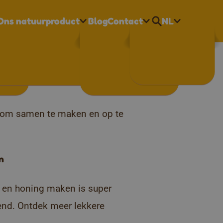
Ons natuurproduct
Blog
Contact
NL
Nederlands
essen en
Français
English
ct om samen te maken en op te
n
 en honing maken is super
send. Ontdek meer lekkere