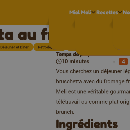
Miel Meli
Recettes
No
a au fromage fra
Déjeuner et Dîner
Petit-déjeuner
Moment de détente
Végétarien
Temps de préparation
Nombre 
-
10 minutes
Vous cherchez un déjeuner lége
bruschetta avec du fromage fra
Meli est une véritable gourma
télétravail ou comme plat origi
brunch.
Ingrédients