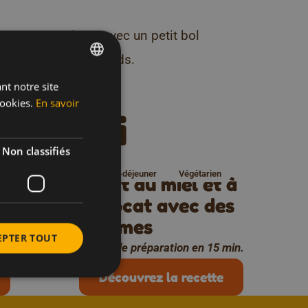
 ou une assiette, avec un petit bol
our les plus gourmands.
nt notre site
DUTCH
 recettes
ookies.
En savoir
FRENCH
celle-ci
ENGLISH
Non classifiés
Petit-déjeuner
Végétarien
ruit
Toast au miel et à
l'avocat avec des
in.
légumes
EPTER TOUT
Temps de préparation en 15 min.
Découvrez la recette