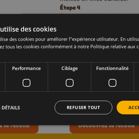
Étape 4
Servez sur une planche en bois
de fromage frais et de miel p
utilise des cookies
lise des cookies pour améliorer l"expérience utilisateur. En utilisa
Téléchargez nos livrets de
z tous les cookies conformément à notre Politique relative aux c
 recettes comme 
Performance
Ciblage
Fonctionnalité
ner
Entrée
Petit-déjeuner
Végétarien
a ricotta, raisins
Toast ricotta et f
t miel au thym
Temps de préparation en 20 m
ration en 15 min.
 DÉTAILS
REFUSER TOUT
ACC
 la recette
Découvrez la recette