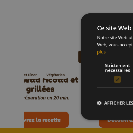
Ce site Web 
Notre site Web uti
Web, vous accepte
Plus de
plus
Strictement
nécessaires
Déjeuner et Dîner
Végétarien
Déjeuner et Dî
Bruschetta ricotta et
Bruschett
fraises grillées
grillés e
Temps de préparation en 20 min.
Temps de prépa
AFFICHER LES
Découvrez la recette
Découvrez