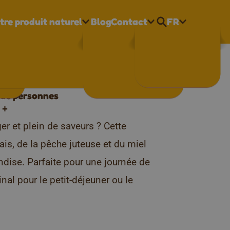
tre produit naturel
Blog
Contact
FR
Nederlands
is et miel
Français
English
de personnes
+
r et plein de saveurs ? Cette
is, de la pêche juteuse et du miel
ndise. Parfaite pour une journée de
nal pour le petit-déjeuner ou le