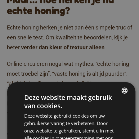
echte honing?
Echte honing herken je niet aan één simpele truc of
een snelle test. Om kwaliteit te beoordelen, kijk je
beter
verder dan kleur of textuur alleen
.
Online circuleren nogal wat mythes: “echte honing
moet troebel zijn”, “vaste honing is altijd puurder”,
“als hij kristalliseert, is het echt”. Die aannames
klinken logisch, maar ze kloppen lang niet altijd.
Deze website maakt gebruik
Echte honing kan er heel verschillend uitzien en
van cookies.
DUTCH
toch even natuurlijk en kwaliteitsvol zijn.
Deze website gebruikt cookies om uw
FRENCH
gebruikerservaring te verbeteren. Door
ENGLISH
onze website te gebruiken, stemt u in met
Waarop je dan wél moet
alle cookies in overeenstemming met ons