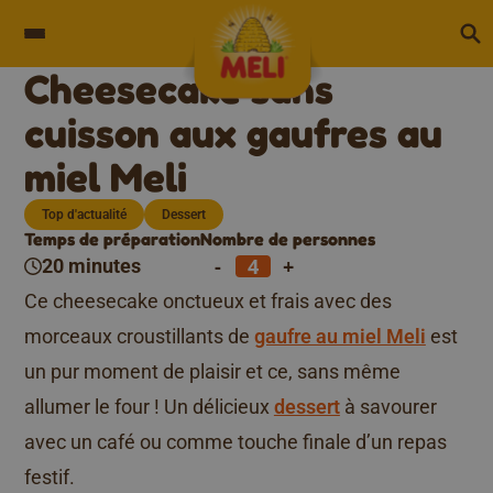
Skip to content
Cheesecake sans
cuisson aux gaufres au
miel Meli
Top d'actualité
Dessert
Temps de préparation
Nombre de personnes
-
+
20 minutes
Ce cheesecake onctueux et frais avec des
morceaux croustillants de
gaufre au miel Meli
est
un pur moment de plaisir et ce, sans même
allumer le four ! Un délicieux
dessert
à savourer
avec un café ou comme touche finale d’un repas
festif.