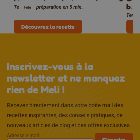
beu
Temps de préparation en 5 min.
Fête
En
Temps
Découvrez la recette
Dé
↑
Inscrivez-vous à la
newsletter et ne manquez
rien de Meli !
Recevez directement dans votre boîte mail des
recettes inspirantes, des conseils pratiques, de
nouveaux articles de blog et des offres exclusives.
Adresse e-mail