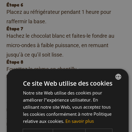
Étape 6
Placez au réfrigérateur pendant 1 heure pour
raffermir la base.
Étape 7
Hachez le chocolat blanc et faites-le fondre au
micro-ondes à faible puissance, en remuant
jusqu’à ce qu’il soit lisse.
Étape 8
Fouettez la crème en chantilly.
Étape 9
Ce site Web utilise des cookies
Dans un autre bol, assouplissez le fromage frais,
Notre site Web utilise des cookies pour
DUTCH
puis incorporez la chantilly. Mélangez jusqu’à
améliorer l"expérience utilisateur. En
consistance homogène.
FRENCH
utilisant notre site Web, vous acceptez tous
Étape 10
ENGLISH
les cookies conformément à notre Politique
Ajoutez le chocolat blanc fondu et mélangez bien.
relative aux cookies.
En savoir plus
Étape 11
Découpez 4 gaufres au miel Meli en morceaux et