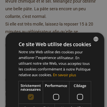
levure chimique et le sel. Mélangez pour obtenir
une belle pâte. La pâte sera encore un peu
collante, c’est normal.
Si elle est très molle, laissez-la reposer 15 à 20
minutes au réfrigérateur afin qu’elle se
raffermisse.
Ce site Web utilise des cookies
Étape 3
Formez des petites boules de pâte et déposez-les
Notre site Web utilise des cookies pour
DUTCH
améliorer l"expérience utilisateur. En
en les espaçant sur une plaque recouverte de
FRENCH
utilisant notre site Web, vous acceptez tous
papier cuisson. Il n’est pas nécessaire de les
ENGLISH
les cookies conformément à notre Politique
aplatir.
relative aux cookies.
En savoir plus
Étape 4
Strictement
Performance
Ciblage
Faites cuire les cookies aux flocons d’avoine
nécessaires
pendant 12 à 15 minutes à 180 °C (chaleur
statique), ou jusqu’à ce que les bords soient dorés.
Étape 5