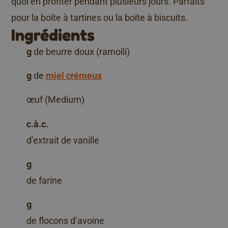
quoi en profiter pendant plusieurs jours. Parfaits
pour la boîte à tartines ou la boîte à biscuits.
Ingrédients
g
de beurre doux (ramolli)
g
de
miel crémeux
œuf (Medium)
c.à.c.
d’extrait de vanille
g
de farine
g
de flocons d’avoine