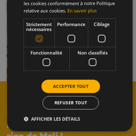
ENGLISH
les cookies conformément à notre Politique
Téléchargez nos livrets de recettes
relative aux cookies.
En savoir plus
Plus de recettes comme
Strictement
Performance
Ciblage
celle-ci
nécessaires
banane et au miel
Crêpes de sarrasin 
Petit-déjeuner
Fonctionnalité
Non classifiés
ricotta, miel et citro
on en 20 min.
Temps de préparation en 20 min
recette
Découvrez la recette
ACCEPTER TOUT
REFUSER TOUT
↑
Inscrivez-vous à la
AFFICHER LES DÉTAILS
newsletter et ne manquez
rien de Meli !