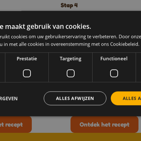
Stap 4
Serveer met gecrushte pindano
een schijfje limoen. Smakelijk
e maakt gebruik van cookies.
ruikt cookies om uw gebruikerservaring te verbeteren. Door onze
Téléchargez nos livrets de
 u in met alle cookies in overeenstemming met ons Cookiebeleid.
r recepten zoals
Prestatie
Targeting
Functioneel
Feest
Vegetarisch
Lunch & Diner
Feest
Vi
etjes met honing
Hawaiiaanse
honinggarnalensp
20-min
ERGEVEN
ALLES AFWIJZEN
ALLES 
Bereidingstijd 30-min
t recept
Ontdek het recept