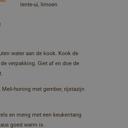
lente-ui, limoen
t
uten water aan de kook. Kook de
de verpakking. Giet af en doe de
t.
Meli-honing met gember, rijstazijn
dels en meng met een keukentang
 saus goed warm is.