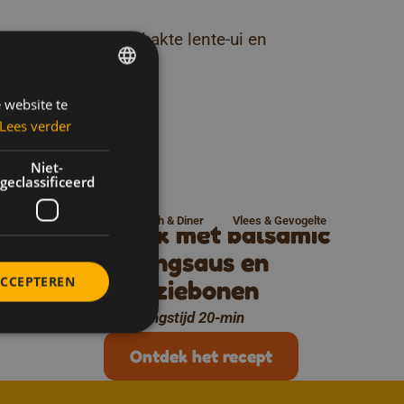
ten, basilicum, gehakte lente-ui en
!
 website te
DUTCH
 recettes
Lees verder
FRENCH
 dit
ENGLISH
Niet-
geclassificeerd
s
Lunch & Diner
Vlees & Gevogelte
Steak met balsamico-
iesjes
honingsaus en
ACCEPTEREN
sperziebonen
Bereidingstijd 20-min
Ontdek het recept