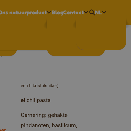
Ons natuurproduct
Blog
Contact
NL
Nederlands
indasaus
Français
English
n
een tl kristalsuiker)
el
chilipasta
Garnering: gehakte
pindanoten, basilicum,
ber