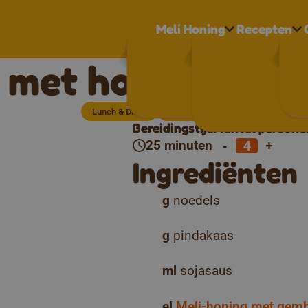
Meli Honing
Recepten
 met honing en p
Lunch & Diner
Vegetarisch
Bereidingstijd
Aantal persone
-
+
25 minuten
Ingrediënten
g
noedels
g
pindakaas
ml
sojasaus
el
Meli-honing met gem