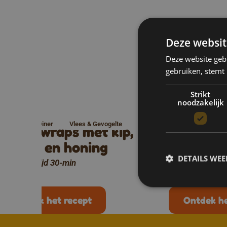
Deze websit
Deze website geb
gebruiken, stemt
Mee
Strikt
noodzakelijk
Lunch & Diner
Vlees & Gevogelte
Lunch & Diner
Lunch wraps met kip,
Fetaroll
mango en honing
Bereidingstijd 
DETAILS WE
Bereidingstijd 30-min
Ontdek het recept
Ontdek he