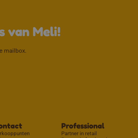
↑
s van Meli!
je mailbox.
ontact
Professional
rkooppunten
Partner in retail