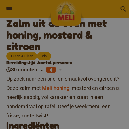
Skip to content
Zalm uit de oven met
honing, mosterd &
citroen
Lunch & Diner
Vis
Bereidingstijd
Aantal personen
-
+
30 minuten
Op zoek naar een snel en smaakvol ovengerecht?
Deze zalm met
Meli honing
, mosterd en citroen is
heerlijk sappig, vol karakter en staat in een
handomdraai op tafel. Geef je weekmenu een
frisse, zoete twist!
Ingrediënten