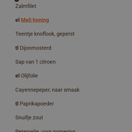
Zalmfilet
el
Meli honing
Teentje knoflook, geperst
tl
Dijonmosterd
Sap van 1 citroen
el
Olijfolie
Cayennepeper, naar smaak
tl
Paprikapoeder
Snuifje zout
Peterselie, voor garnering