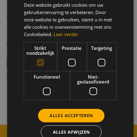
Bak de zalm in ongeveer 15 minuten gaar in de
Deze website gebruikt cookies om uw
FRENCH
oven.
gebruikerservaring te verbeteren. Door
ENGLISH
Stap 5
onze website te gebruiken, stemt u in met
Garneer voor het serveren met verse peterselie en
alle cookies in overeenstemming met ons
Cookiebeleid.
Lees verder
schijfjes citroen.
Stap 6
Strikt
Prestatie
Targeting
Voeg eventueel een portie rijst toe.
noodzakelijk
Téléchargez nos livrets de recettes
Meer recepten zoals dit
Functioneel
Niet-
geclassificeerd
n
Kip met honing-mosterd
Hon
Lunch & Diner
Vlees & Gevogelte
Feest
Lu
marinade
Bereid
Bereidingstijd 60-min
ALLES ACCEPTEREN
Ontdek het recept
On
ALLES AFWIJZEN